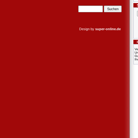
Design by
super-online.de
Ve
U
Gu
Ih