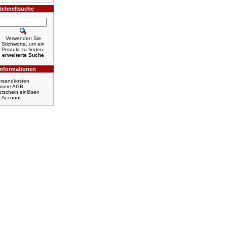
Schnellsuche
Verwenden Sie
Stichworte, um ein
Produkt zu finden.
erweiterte Suche
Informationen
rsandkosten
nsere AGB
tschein einlösen
r Account