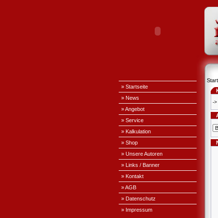
Start
» Startseite
» News
->
» Angebot
» Service
» Kalkulation
» Shop
» Unsere Autoren
» Links / Banner
» Kontakt
» AGB
» Datenschutz
» Impressum