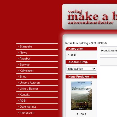
Startseite
»
Katalog
»
3939119156
» Startseite
Kategorien
Produkt wurd
» News
->
(366)
» Angebot
Autoren/Hrsg.
» Service
» Kalkulation
» Shop
Neue Produkte
» Unsere Autoren
» Links / Banner
» Kontakt
» AGB
» Datenschutz
» Impressum
11,80 €