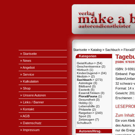
Startseite
»
Katalog
»
Sachbuch
»
Flora&
» Startseite
Tagebu
Kategorien
» News
[ISBN: 97839
Geist/Kultur->
(54)
Geschenkservice
(2)
» Angebot
ISBN: 3-939
Hörbuch
(1)
Kinder/Jugend->
(34)
Einband: Pa
» Service
Medizin->
(2)
Seiten/Umfan
Sachbuch
->
(273)
» Kalkulation
Astrologie
(3)
32 schwarz-
Bildband
(3)
» Shop
Format: 14 x
Esoterik
(5)
Essen&Trinken
(3)
Gewicht: 201 
» Unsere Autoren
Flora&Fauna
(1)
Erschienen : 
Gesundheit
(3)
» Links / Banner
Hobby
(1)
LESEPRO
Lebenshilfe
(2)
» Kontakt
Philatelie
(2)
Ratgeber->
(240)
Zum Inhalt
» AGB
Sport
(3)
Zeitzeugen
(7)
Ein vom Kleib
» Datenschutz
Schulbuch
des Autors. 
» Impressum
nur die Ereig
Autoren/Hrsg.