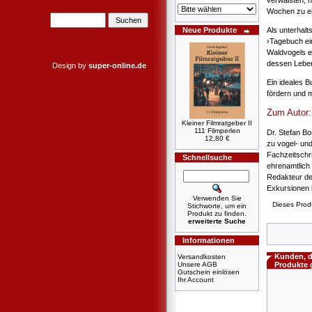
verwaisten, n
Wochen zu ei
Als unterhal
Neue Produkte
›Tagebuch ei
Waldvogels er
dessen Leben
Design by
super-online.de
Ein ideales B
fördern und 
Zum Autor:
Kleiner Filmratgeber II
111 Filmperlen
Dr. Stefan Bo
12,80 €
zu vogel- un
Fachzeitschri
Schnellsuche
ehrenamtlich
Redakteur de
Exkursionen 
Verwenden Sie
Dieses Prod
Stichworte, um ein
Produkt zu finden.
erweiterte Suche
Informationen
Kunden, d
Versandkosten
Unsere AGB
Produkte 
Gutschein einlösen
Ihr Account