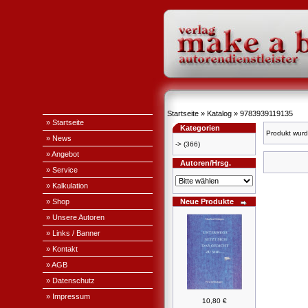
Startseite
»
Katalog
»
9783939119135
» Startseite
Kategorien
Produkt wurd
» News
->
(366)
» Angebot
Autoren/Hrsg.
» Service
» Kalkulation
» Shop
Neue Produkte
» Unsere Autoren
» Links / Banner
» Kontakt
» AGB
» Datenschutz
» Impressum
10,80 €