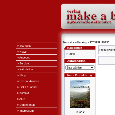
Startseite
»
Katalog
»
9783939119135
» Startseite
Kategorien
Produkt wurd
» News
->
(366)
» Angebot
Autoren/Hrsg.
» Service
» Kalkulation
» Shop
Neue Produkte
» Unsere Autoren
» Links / Banner
» Kontakt
» AGB
» Datenschutz
» Impressum
11,80 €