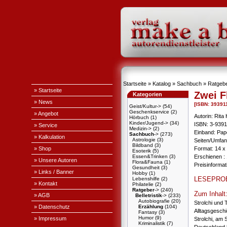
Startseite
»
Katalog
»
Sachbuch
»
Ratgeb
» Startseite
Zwei F
Kategorien
» News
[ISBN: 39391
Geist/Kultur->
(54)
Geschenkservice
(2)
» Angebot
Autorin: Rita
Hörbuch
(1)
Kinder/Jugend->
(34)
ISBN: 3-9391
» Service
Medizin->
(2)
Einband: Pa
Sachbuch
->
(273)
» Kalkulation
Astrologie
(3)
Seiten/Umfang
Bildband
(3)
» Shop
Format: 14 x
Esoterik
(5)
Essen&Trinken
(3)
Erschienen : 
» Unsere Autoren
Flora&Fauna
(1)
Preisinforma
Gesundheit
(3)
» Links / Banner
Hobby
(1)
LESEPRO
Lebenshilfe
(2)
» Kontakt
Philatelie
(2)
Ratgeber
->
(240)
Zum Inhalt
» AGB
Belletristik
->
(233)
Autobiografie
(20)
Strolchi und 
» Datenschutz
Erzählung
(104)
Alltagsgesch
Fantasy
(3)
Humor
(9)
» Impressum
Strolchi, am 
Kriminalistik
(7)