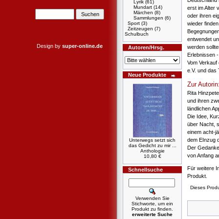
Deutschland h
Lyrik
(61)
Mundart
(14)
erst im Alter
Märchen
(8)
oder ihren e
Sammlungen
(6)
Sport
(3)
wieder finden
Zeitzeugen
(7)
Begegnungen m
Schulbuch
entwendet un
Design by
super-online.de
werden sollt
Autoren/Hrsg.
Erlebnissen -
Vom Verkauf 
e.V. und das 
Neue Produkte
Zur Autorin
Rita Hinzpete
und ihren zw
ländlichen App
Die Idee, Kur
über Nacht, s
einem acht-j
dem EInzug d
Unterwegs setzt sich
das Gedicht zu mir ...
Der Gedanke, 
Anthologie
von Anfang an
10,80 €
Für weitere I
Schnellsuche
Produkt.
Dieses Prod
Verwenden Sie
Stichworte, um ein
Produkt zu finden.
erweiterte Suche