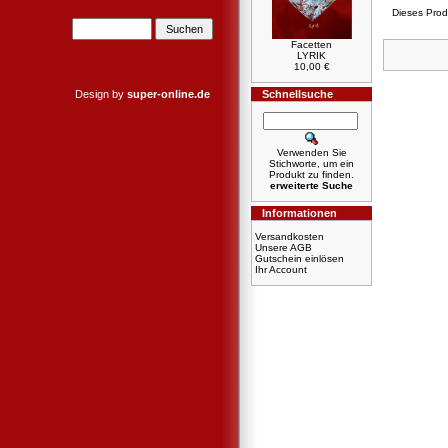
Dieses Prod
Facetten
LYRIK
10,00 €
Design by
super-online.de
Schnellsuche
Verwenden Sie
Stichworte, um ein
Produkt zu finden.
erweiterte Suche
Informationen
Versandkosten
Unsere AGB
Gutschein einlösen
Ihr Account