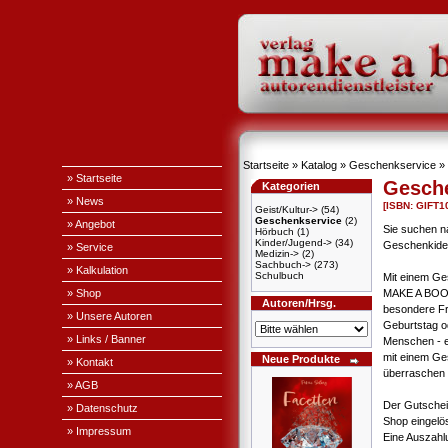
Startseite
»
Katalog
»
Geschenkservice
»
» Startseite
Gesch
Kategorien
» News
[ISBN: GIFT1
Geist/Kultur->
(54)
Geschenkservice
(2)
» Angebot
Sie suchen na
Hörbuch
(1)
Kinder/Jugend->
(34)
Geschenkid
» Service
Medizin->
(2)
Sachbuch->
(273)
» Kalkulation
Schulbuch
Mit einem G
» Shop
MAKE A BOOK
Autoren/Hrsg.
besondere F
» Unsere Autoren
Geburtstag o
» Links / Banner
Menschen - es
mit einem Ge
Neue Produkte
» Kontakt
überraschen
» AGB
Der Gutschei
» Datenschutz
Shop eingelö
» Impressum
Eine Auszahlu