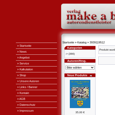
Startseite
»
Katalog
»
3939119512
» Startseite
Kategorien
Produkt wurd
» News
->
(366)
» Angebot
Autoren/Hrsg.
» Service
» Kalkulation
» Shop
Neue Produkte
» Unsere Autoren
» Links / Banner
» Kontakt
» AGB
» Datenschutz
» Impressum
35,00 €