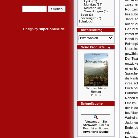
Lyrik
(61)
zwischen
Mundart
(14)
Märchen
(8)
Rot, zum
Sammlungen
(6)
bezaube
Sport
(3)
Zeitzeugen
(7)
Jahre sc
Schulbuch
ausdruc
Gefühl d
Design by
super-online.de
Autoren/Hrsg.
immer wi
Handlun
Beim sp
Neue Produkte
Übereins
gewählte
Der Text
entwicke
einen le
Sprache,
die Fant
ihres sc
Buch ber
Sehnsuchtsort
Roman
Publikum
11,80 €
Neben d
Leid im D
Schnellsuche
der in d
bevölker
Weltwirt
Verwenden Sie
Judenver
Stichworte, um ein
Ende, de
Produkt zu finden.
erweiterte Suche
reicht.
Im Mitte