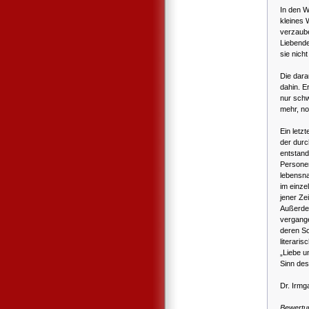
In den W
kleines 
verzaube
Liebende
sie nich
Die dara
dahin. 
nur schw
mehr, no
Ein letz
der durc
entstand
Personen
lebensna
im einzel
jener Zei
Außerde
vergange
deren S
literaris
„Liebe u
Sinn des
Dr. Irmg
Bewertu