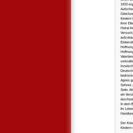
1933 erg
Aufschwu
Gleichze
Kindern 
ihrer El
Heirat i
Versuch,
aufzubau
Einberuf
Hoffnung
Hoffnung
Vaterlan
verkraft
Inzwisch
Deutschl
bedrück
Agnes ga
Sohnes z
Seite. Al
ein Vers
durchste
In dem B
ihr Leben
Handlung
Der Krie
Kindern 