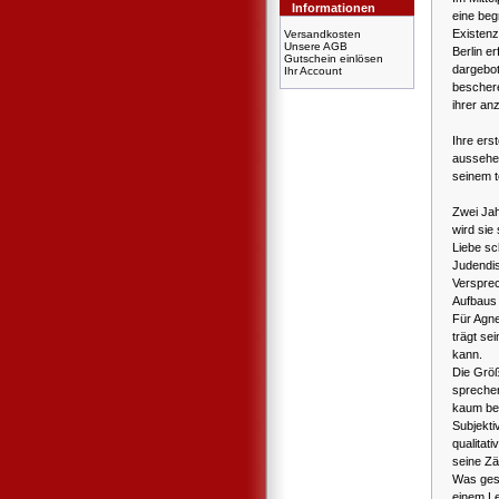
Informationen
eine beg
Existenz
Versandkosten
Unsere AGB
Berlin e
Gutschein einlösen
dargebo
Ihr Account
beschere
ihrer an
Ihre ers
aussehen
seinem t
Zwei Jah
wird sie
Liebe s
Judendis
Versprec
Aufbaus 
Für Agnes
trägt se
kann.
Die Grö
sprechen
kaum be
Subjekti
qualitat
seine Zä
Was gesc
einem Le