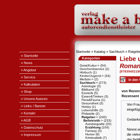
Startseite
»
Katalog
»
Sachbuch
»
Ratgeb
» Startseite
Liebe 
Kategorien
» News
Roma
Geist/Kultur->
(54)
Geschenkservice
(2)
» Angebot
[9783940218
Hörbuch
(1)
Kinder/Jugend->
(34)
» Service
Medizin->
(2)
Sachbuch
->
(273)
» Kalkulation
Astrologie
(3)
Bildband
(3)
von Rezens
» Shop
Esoterik
(5)
Rezensent
Essen&Trinken
(3)
» Unsere Autoren
Flora&Fauna
(1)
Gesundheit
(3)
Von Frau
» Links / Banner
Hobby
(1)
eingefüg
Lebenshilfe
(2)
» Kontakt
Philatelie
(2)
Ratgeber
->
(240)
Gedanke
» AGB
Belletristik
->
(233)
Autobiografie
(20)
» Datenschutz
Erzählung
(104)
Nimmt ei
Fantasy
(3)
die viel
Humor
(9)
» Impressum
Kriminalistik
(7)
der farb