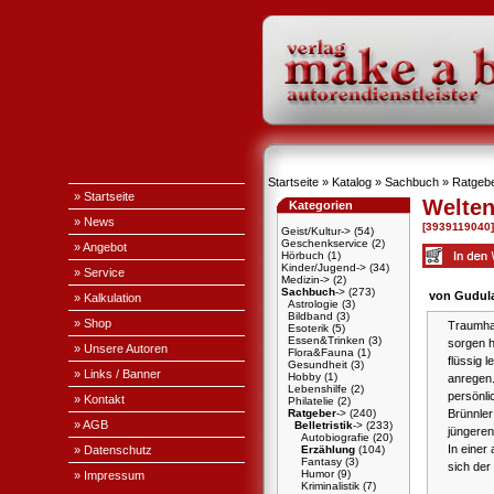
Startseite
»
Katalog
»
Sachbuch
»
Ratgeb
» Startseite
Welten
Kategorien
» News
[3939119040]
Geist/Kultur->
(54)
Geschenkservice
(2)
» Angebot
Hörbuch
(1)
Kinder/Jugend->
(34)
» Service
Medizin->
(2)
Sachbuch
->
(273)
von Gudul
» Kalkulation
Astrologie
(3)
Bildband
(3)
» Shop
Traumhaf
Esoterik
(5)
Essen&Trinken
(3)
sorgen h
» Unsere Autoren
Flora&Fauna
(1)
flüssig 
Gesundheit
(3)
» Links / Banner
Hobby
(1)
anregen.
Lebenshilfe
(2)
persönli
» Kontakt
Philatelie
(2)
Brünnler
Ratgeber
->
(240)
» AGB
Belletristik
->
(233)
jüngere
Autobiografie
(20)
In einer
» Datenschutz
Erzählung
(104)
Fantasy
(3)
sich der
Humor
(9)
» Impressum
Kriminalistik
(7)