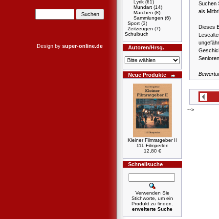
Lyrik
(61)
Suchen 
Mundart
(14)
als Mitb
Märchen
(8)
Sammlungen
(6)
Sport
(3)
Dieses B
Zeitzeugen
(7)
Schulbuch
Lesealte
ungefähr
Design by
super-online.de
Autoren/Hrsg.
Geschich
Senioren
Bewertu
Neue Produkte
-->
Kleiner Filmratgeber II
111 Filmperlen
12,80 €
Schnellsuche
Verwenden Sie
Stichworte, um ein
Produkt zu finden.
erweiterte Suche