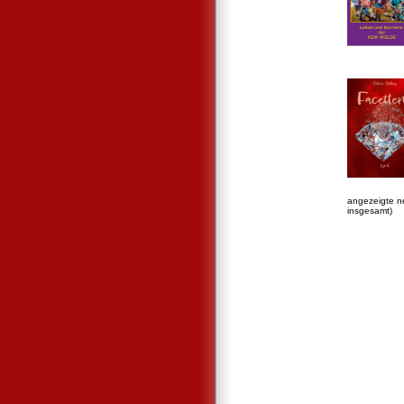
angezeigte n
insgesamt)