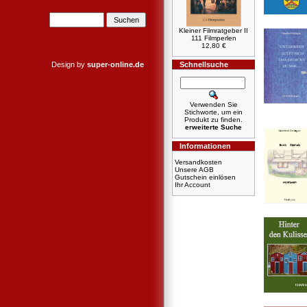
Kleiner Filmratgeber II
111 Filmperlen
12,80 €
Design by
super-online.de
Schnellsuche
Verwenden Sie
Stichworte, um ein
Produkt zu finden.
erweiterte Suche
Informationen
Versandkosten
Unsere AGB
Gutschein einlösen
Ihr Account