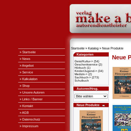
Startseite
»
Katalog
»
Neue Produkte
» Startseite
Kategorien
Neue P
» News
Geist/Kultur->
(54)
Geschenkservice
(2)
» Angebot
Hörbuch
(1)
Kinder/Jugend->
(34)
» Service
Medizin->
(2)
Sachbuch->
(273)
» Kalkulation
Schulbuch
» Shop
Autoren/Hrsg.
» Unsere Autoren
» Links / Banner
Neue Produkte
» Kontakt
» AGB
» Datenschutz
» Impressum