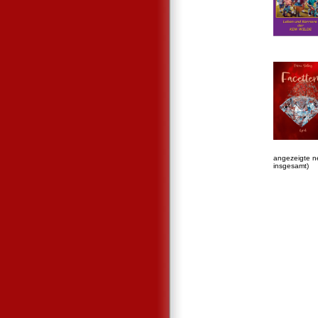
angezeigte n
insgesamt)