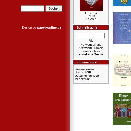
Facetten
LYRIK
10,00 €
Design by
super-online.de
Schnellsuche
Verwenden Sie
Stichworte, um ein
Produkt zu finden.
erweiterte Suche
Informationen
Versandkosten
Unsere AGB
Gutschein einlösen
Ihr Account