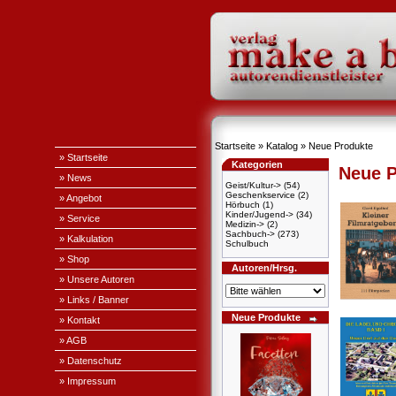
Startseite
»
Katalog
»
Neue Produkte
» Startseite
Kategorien
Neue P
» News
Geist/Kultur->
(54)
Geschenkservice
(2)
» Angebot
Hörbuch
(1)
Kinder/Jugend->
(34)
» Service
Medizin->
(2)
Sachbuch->
(273)
» Kalkulation
Schulbuch
» Shop
Autoren/Hrsg.
» Unsere Autoren
» Links / Banner
Neue Produkte
» Kontakt
» AGB
» Datenschutz
» Impressum