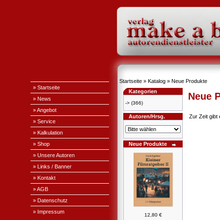
Startseite
»
Katalog
»
Neue Produkte
» Startseite
Kategorien
Neue P
» News
->
(366)
» Angebot
Autoren/Hrsg.
Zur Zeit gib
» Service
» Kalkulation
» Shop
Neue Produkte
» Unsere Autoren
» Links / Banner
» Kontakt
» AGB
» Datenschutz
» Impressum
12,80 €