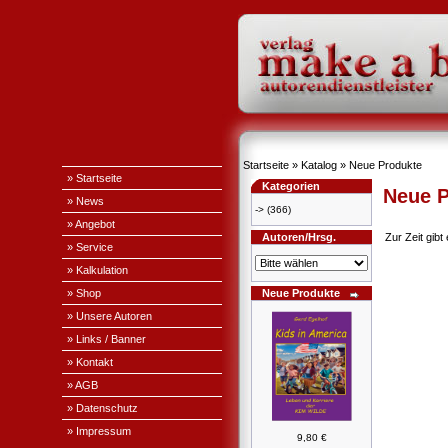
Startseite
»
Katalog
»
Neue Produkte
» Startseite
Kategorien
Neue P
» News
->
(366)
» Angebot
Autoren/Hrsg.
Zur Zeit gib
» Service
» Kalkulation
» Shop
Neue Produkte
» Unsere Autoren
» Links / Banner
» Kontakt
» AGB
» Datenschutz
» Impressum
9,80 €