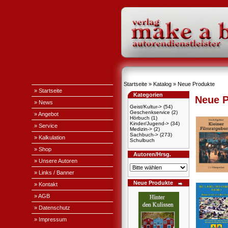
Startseite
»
Katalog
»
Neue Produkte
» Startseite
Kategorien
Neue P
» News
Geist/Kultur->
(54)
Geschenkservice
(2)
» Angebot
Hörbuch
(1)
Kinder/Jugend->
(34)
» Service
Medizin->
(2)
Sachbuch->
(273)
» Kalkulation
Schulbuch
» Shop
Autoren/Hrsg.
» Unsere Autoren
» Links / Banner
Neue Produkte
» Kontakt
» AGB
» Datenschutz
» Impressum