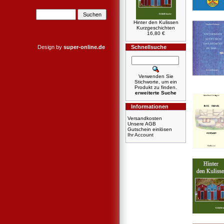
Hinter den Kulissen
Kurzgeschichten
16,80 €
Design by
super-online.de
Schnellsuche
Verwenden Sie
Stichworte, um ein
Produkt zu finden.
erweiterte Suche
Informationen
Versandkosten
Unsere AGB
Gutschein einlösen
Ihr Account