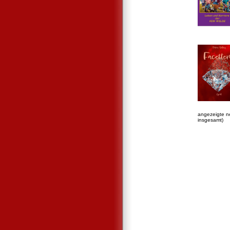
angezeigte n
insgesamt)