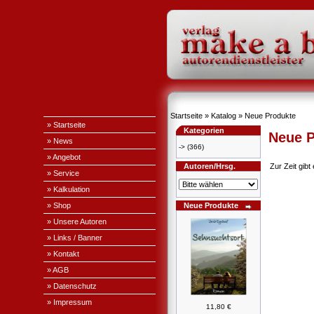
Startseite
»
Katalog
»
Neue Produkte
» Startseite
Kategorien
Neue P
» News
->
(366)
» Angebot
Autoren/Hrsg.
Zur Zeit gib
» Service
» Kalkulation
» Shop
Neue Produkte
» Unsere Autoren
» Links / Banner
» Kontakt
» AGB
» Datenschutz
» Impressum
11,80 €