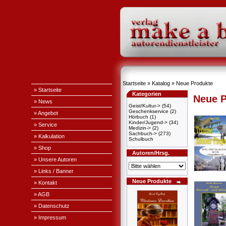
Startseite
»
Katalog
»
Neue Produkte
» Startseite
Kategorien
Neue P
» News
Geist/Kultur->
(54)
Geschenkservice
(2)
» Angebot
Hörbuch
(1)
Kinder/Jugend->
(34)
» Service
Medizin->
(2)
Sachbuch->
(273)
» Kalkulation
Schulbuch
» Shop
Autoren/Hrsg.
» Unsere Autoren
» Links / Banner
Neue Produkte
» Kontakt
» AGB
» Datenschutz
» Impressum