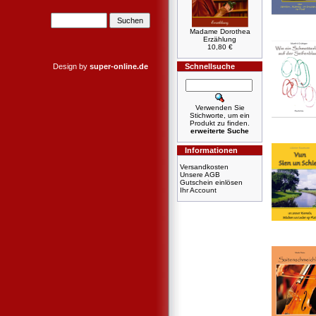
Madame Dorothea
Erzählung
10,80 €
Design by
super-online.de
Schnellsuche
Verwenden Sie
Stichworte, um ein
Produkt zu finden.
erweiterte Suche
Informationen
Versandkosten
Unsere AGB
Gutschein einlösen
Ihr Account