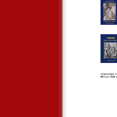
angezeigte n
60
(von
316
i