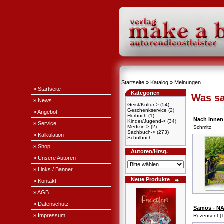
Startseite
»
Katalog
»
Meinungen
» Startseite
Kategorien
Was sa
» News
Geist/Kultur->
(54)
Geschenkservice
(2)
» Angebot
Hörbuch
(1)
Nach innen
Kinder/Jugend->
(34)
» Service
Medizin->
(2)
Schmitz
Sachbuch->
(273)
» Kalkulation
Schulbuch
» Shop
Autoren/Hrsg.
» Unsere Autoren
» Links / Banner
Neue Produkte
» Kontakt
» AGB
» Datenschutz
Samos - N
» Impressum
Rezensent (T