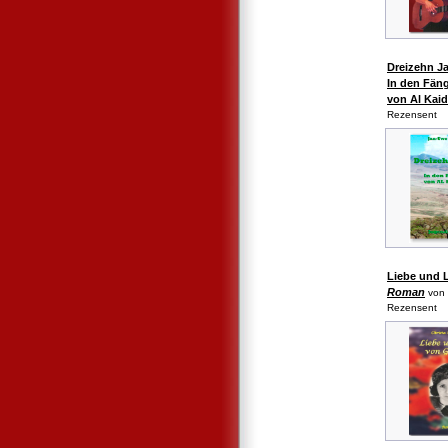
Dreizehn J
In den Fän
von Al Kai
Rezensent
Liebe und 
Roman
von 
Rezensent