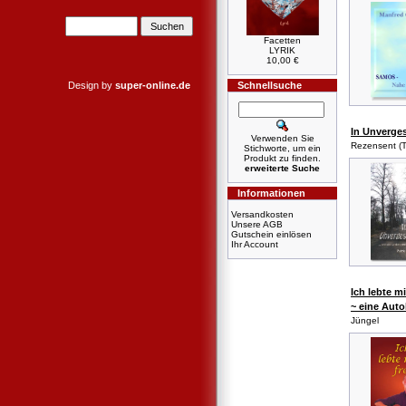
Facetten
LYRIK
10,00 €
Design by
super-online.de
Schnellsuche
In Unverge
Verwenden Sie
Rezensent (T
Stichworte, um ein
Produkt zu finden.
erweiterte Suche
Informationen
Versandkosten
Unsere AGB
Gutschein einlösen
Ihr Account
Ich lebte mi
~ eine Auto
Jüngel