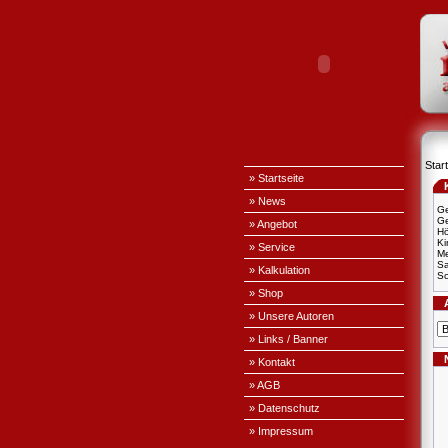
Start
» Startseite
» News
Ge
Ge
» Angebot
H
Ki
» Service
Me
S
» Kalkulation
Sc
» Shop
» Unsere Autoren
» Links / Banner
» Kontakt
» AGB
» Datenschutz
» Impressum