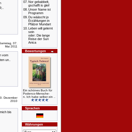
07.
Nor gebabbelt,
n
gschafft is glei!
;..
08.
Unser Name ist
Programm
09.
Du wääscht jo
Erzählungen in
Pfälzer Mundart
10.
Leben will gelernt
sein
oder: Die lange
Reise der Suri
Anica
Samstag, 07.
Mai 2011
Bewertungen
ch vom
ten un..
Ein schönes Buch für
Podenco-Mensche-
n. Ich habe selber ein ..
10. Dezember
2010
Sprachen
 mich bis
Währungen