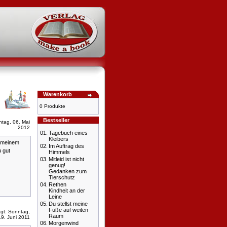
Warenkorb
0 Produkte
Bestseller
tag, 06. Mai
2012
01.
Tagebuch eines
Kleibers
s meinem
02.
Im Auftrag des
 gut
Himmels
03.
Mitleid ist nicht
genug!
Gedanken zum
Tierschutz
04.
Rethen
Kindheit an der
Leine
05.
Du stellst meine
Füße auf weiten
gt: Sonntag,
Raum
19. Juni 2011
06.
Morgenwind