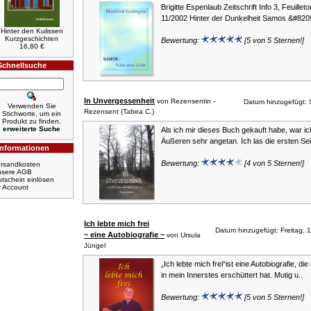
Brigitte Espenlaub Zeitschrift Info 3, Feuilleto
11/2002 Hinter der Dunkelheit Samos &#8209
Hinter den Kulissen
Kurzgeschichten
Bewertung:
[5 von 5 Sternen!]
16,80 €
Schnellsuche
In Unvergessenheit
von Rezensentin -
Datum hinzugefügt: 
Verwenden Sie
Rezensent (Tabea C.)
Stichworte, um ein
Produkt zu finden.
erweiterte Suche
Als ich mir dieses Buch gekauft habe, war i
Äußeren sehr angetan. Ich las die ersten Sei
Informationen
Bewertung:
[4 von 5 Sternen!]
rsandkosten
nsere AGB
tschein einlösen
r Account
Ich lebte mich frei
Datum hinzugefügt: Freitag, 
~ eine Autobiografie ~
von Ursula
Jüngel
„Ich lebte mich frei“ist eine Autobiografie, die
in mein Innerstes erschüttert hat. Mutig u..
Bewertung:
[5 von 5 Sternen!]