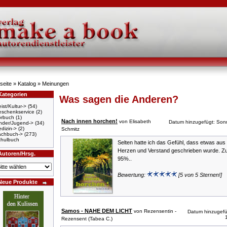
seite
»
Katalog
»
Meinungen
Kategorien
Was sagen die Anderen?
ist/Kultur->
(54)
schenkservice
(2)
örbuch
(1)
Nach innen horchen!
von Elisabeth
Datum hinzugefügt: Sonn
nder/Jugend->
(34)
dizin->
(2)
Schmitz
achbuch->
(273)
hulbuch
Selten hatte ich das Gefühl, dass etwas au
Herzen und Verstand geschrieben wurde. Zu
Autoren/Hrsg.
95%..
Bewertung:
[5 von 5 Sternen!]
Neue Produkte
Samos - NAHE DEM LICHT
von Rezensentin -
Datum hinzugefü
Rezensent (Tabea C.)