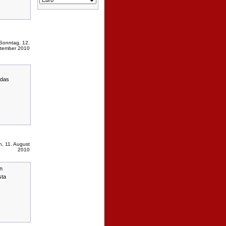
Sonntag, 12.
tember 2010
 das
h, 11. August
2010
n
sta