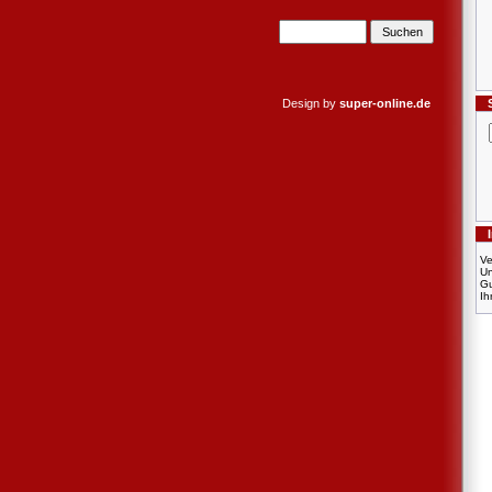
Design by
super-online.de
Ve
U
Gu
Ih