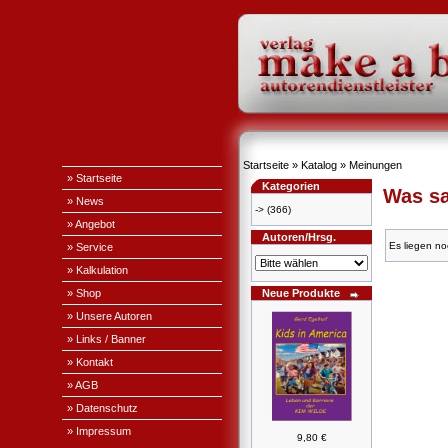
Startseite
»
Katalog
»
Meinungen
» Startseite
Kategorien
Was sa
» News
->
(366)
» Angebot
Autoren/Hrsg.
Es liegen no
» Service
» Kalkulation
» Shop
Neue Produkte
» Unsere Autoren
» Links / Banner
» Kontakt
» AGB
» Datenschutz
» Impressum
9,80 €