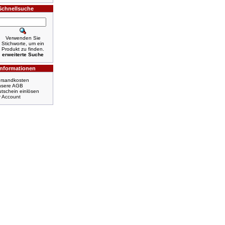
Schnellsuche
Verwenden Sie
Stichworte, um ein
Produkt zu finden.
erweiterte Suche
Informationen
rsandkosten
nsere AGB
tschein einlösen
r Account