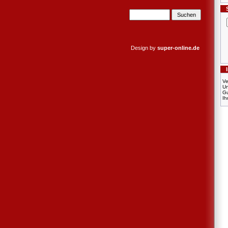
Design by
super-online.de
Ve
U
Gu
Ih