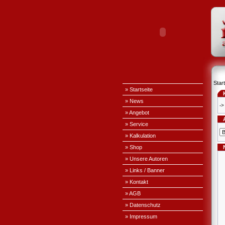
Start
» Startseite
» News
->
» Angebot
» Service
» Kalkulation
» Shop
» Unsere Autoren
» Links / Banner
» Kontakt
» AGB
» Datenschutz
» Impressum