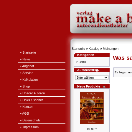
Startseite
»
Katalog
»
Meinungen
» Startseite
Kategorien
Was sa
» News
->
(366)
» Angebot
Autoren/Hrsg.
Es liegen no
» Service
» Kalkulation
» Shop
Neue Produkte
» Unsere Autoren
» Links / Banner
» Kontakt
» AGB
» Datenschutz
» Impressum
10,80 €