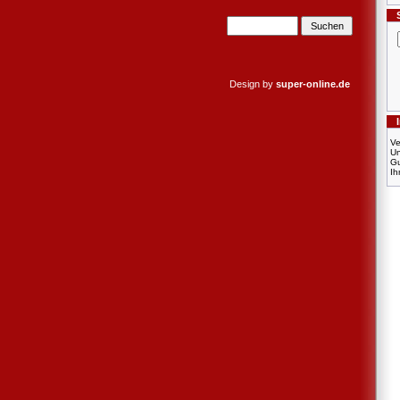
Design by
super-online.de
Ve
U
Gu
Ih