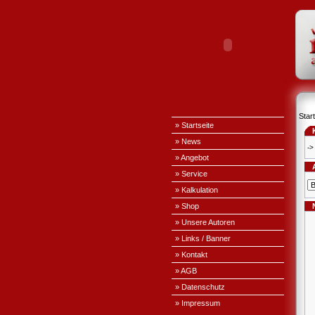
Start
» Startseite
» News
->
» Angebot
» Service
» Kalkulation
» Shop
» Unsere Autoren
» Links / Banner
» Kontakt
» AGB
» Datenschutz
» Impressum