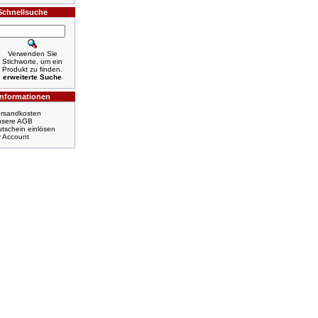
Schnellsuche
Verwenden Sie
Stichworte, um ein
Produkt zu finden.
erweiterte Suche
Informationen
rsandkosten
nsere AGB
tschein einlösen
r Account