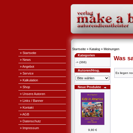
Startseite
»
Katalog
»
Meinungen
» Startseite
Kategorien
Was sa
» News
->
(366)
» Angebot
Autoren/Hrsg.
Es liegen no
» Service
» Kalkulation
» Shop
Neue Produkte
» Unsere Autoren
» Links / Banner
» Kontakt
» AGB
» Datenschutz
» Impressum
9,80 €