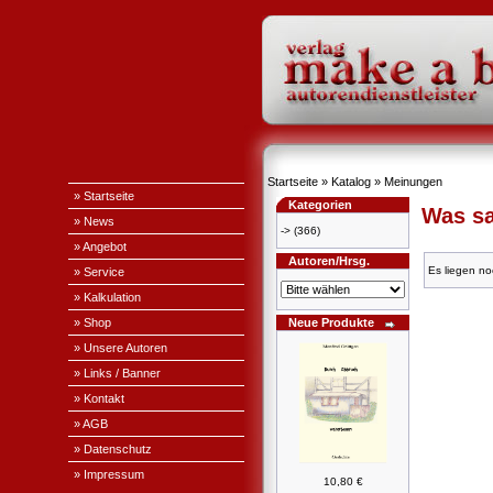
Startseite
»
Katalog
»
Meinungen
» Startseite
Kategorien
Was sa
» News
->
(366)
» Angebot
Autoren/Hrsg.
Es liegen no
» Service
» Kalkulation
» Shop
Neue Produkte
» Unsere Autoren
» Links / Banner
» Kontakt
» AGB
» Datenschutz
» Impressum
10,80 €