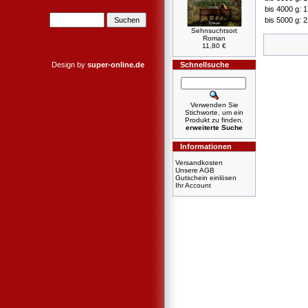
bis 4000 g: 
bis 5000 g: 
Sehnsuchtsort
Roman
11,80 €
Design by
super-online.de
Schnellsuche
Verwenden Sie
Stichworte, um ein
Produkt zu finden.
erweiterte Suche
Informationen
Versandkosten
Unsere AGB
Gutschein einlösen
Ihr Account