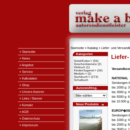
Startseite
»
Katalog
»
Liefer- und Versand
» Startseite
Kategorien
Liefer
» News
Geist/Kultur->
(54)
Geschenkservice
(2)
» Angebot
Hörbuch
(1)
Versandkos
Kinder/Jugend->
(34)
» Service
Medizin->
(2)
Sachbuch->
(273)
NATIONAL
» Kalkulation
Schulbuch
Sendungen b
» Shop
bis 2000 g: 
Autoren/Hrsg.
» Unsere Autoren
bis 3000 g: 
bis 5000 g: 
» Links / Banner
bis 10.000 g
Neue Produkte
» Kontakt
EUROP�IS
» AGB
Sendungen b
» Datenschutz
bis 1000 g: 
bis 2000 g: 
» Impressum
bis 3000 g: 