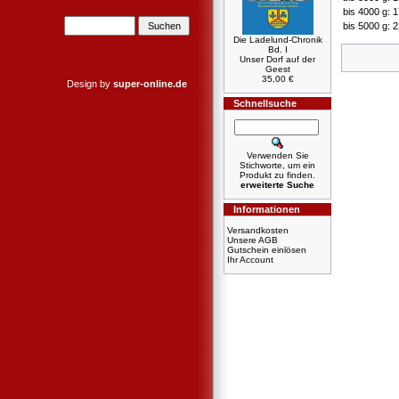
bis 4000 g: 
bis 5000 g: 
Die Ladelund-Chronik
Bd. I
Unser Dorf auf der
Geest
35,00 €
Design by
super-online.de
Schnellsuche
Verwenden Sie
Stichworte, um ein
Produkt zu finden.
erweiterte Suche
Informationen
Versandkosten
Unsere AGB
Gutschein einlösen
Ihr Account