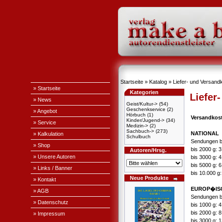
Startseite
»
Katalog
»
Liefer- und Versand
» Startseite
Kategorien
Liefer
» News
Geist/Kultur->
(54)
Geschenkservice
(2)
» Angebot
Hörbuch
(1)
Versandkos
Kinder/Jugend->
(34)
» Service
Medizin->
(2)
Sachbuch->
(273)
NATIONAL
» Kalkulation
Schulbuch
Sendungen b
» Shop
bis 2000 g: 
Autoren/Hrsg.
» Unsere Autoren
bis 3000 g: 
bis 5000 g: 
» Links / Banner
bis 10.000 g
Neue Produkte
» Kontakt
EUROP�IS
» AGB
Sendungen b
» Datenschutz
bis 1000 g: 
bis 2000 g: 
» Impressum
bis 3000 g: 