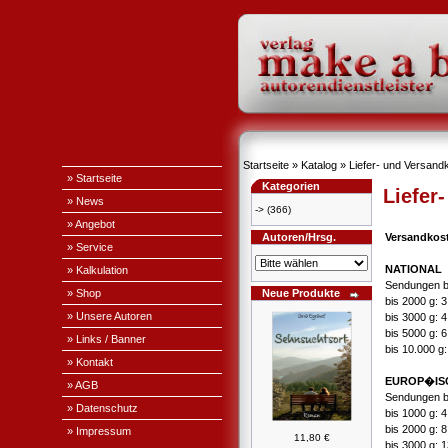
Startseite
»
Katalog
»
Liefer- und Versand
» Startseite
Kategorien
Liefer
» News
->
(366)
» Angebot
Autoren/Hrsg.
Versandkos
» Service
NATIONAL
» Kalkulation
Sendungen b
» Shop
Neue Produkte
bis 2000 g: 
» Unsere Autoren
bis 3000 g: 
bis 5000 g: 
» Links / Banner
bis 10.000 g
» Kontakt
EUROP�IS
» AGB
Sendungen b
» Datenschutz
bis 1000 g: 
bis 2000 g: 
» Impressum
11,80 €
bis 3000 g: 