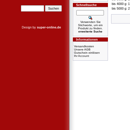
bis 4000 g: 
Schnellsuche
bis 5000 g: 
Verwenden Sie
Stichworte, um ein
Design by
super-online.de
Produkt zu finden.
erweiterte Suche
Informationen
Versandkosten
Unsere AGB
Gutschein einlösen
Ihr Account