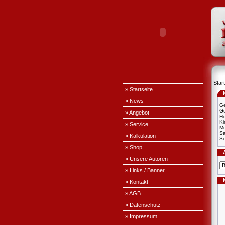
Start
» Startseite
» News
Ge
Ge
» Angebot
H
Ki
» Service
Me
S
» Kalkulation
Sc
» Shop
» Unsere Autoren
» Links / Banner
» Kontakt
» AGB
» Datenschutz
» Impressum