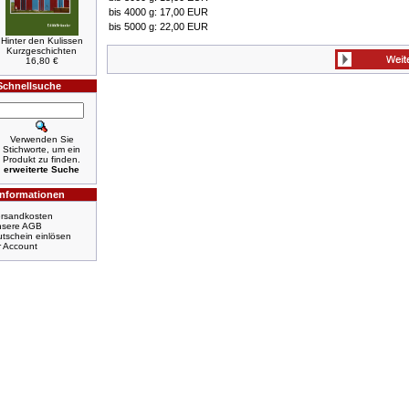
bis 4000 g: 17,00 EUR
bis 5000 g: 22,00 EUR
Hinter den Kulissen
Kurzgeschichten
16,80 €
Schnellsuche
Verwenden Sie
Stichworte, um ein
Produkt zu finden.
erweiterte Suche
Informationen
rsandkosten
nsere AGB
tschein einlösen
r Account