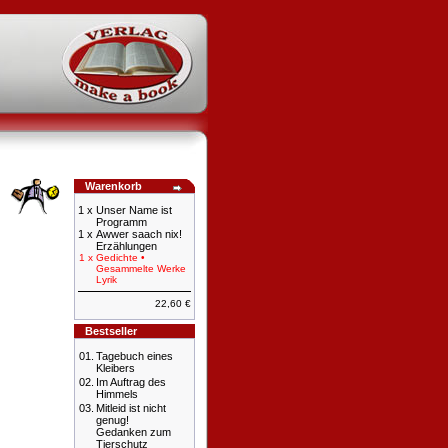
Warenkorb
1 x
Unser Name ist
Programm
1 x
Awwer saach nix!
Erzählungen
1 x
Gedichte •
Gesammelte Werke
Lyrik
22,60 €
Bestseller
01.
Tagebuch eines
Kleibers
02.
Im Auftrag des
Himmels
03.
Mitleid ist nicht
genug!
Gedanken zum
Tierschutz