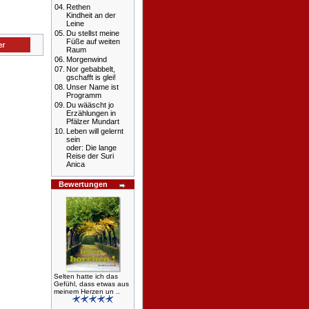
04.
Rethen
Kindheit an der
Leine
05.
Du stellst meine
Füße auf weiten
Raum
06.
Morgenwind
07.
Nor gebabbelt,
gschafft is glei!
08.
Unser Name ist
Programm
09.
Du wääscht jo
Erzählungen in
Pfälzer Mundart
10.
Leben will gelernt
sein
oder: Die lange
Reise der Suri
Anica
Bewertungen
Selten hatte ich das
Gefühl, dass etwas aus
meinem Herzen un ..