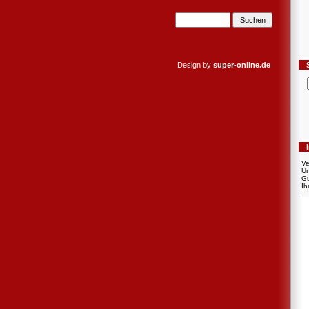
Design by
super-online.de
Ve
U
Gu
Ih