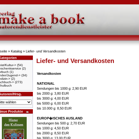
seite
»
Katalog
»
Liefer- und Versandkosten
Kategorien
Liefer- und Versandkosten
ist/Kultur->
(54)
schenkservice
(2)
örbuch
(1)
Versandkosten
nder/Jugend->
(34)
dizin->
(2)
achbuch->
(273)
NATIONAL
hulbuch
Sendungen bis 1000 g: 2,90 EUR
bis 2000 g: 3,80 EUR
Autoren/Hrsg.
bis 3000 g: 4,00 EUR
bis 5000 g: 6,00 EUR
bis 10.000 g: 8,50 EUR
Neue Produkte
EUROP�ISCHES AUSLAND
Sendungen bis 500 g: 2,70 EUR
bis 1000 g: 4,50 EUR
bis 2000 g: 8,50 EUR
bis 3000 g: 13,00 EUR