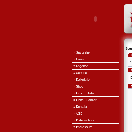
Start
» Startseite
» News
->
» Angebot
» Service
» Kalkulation
» Shop
» Unsere Autoren
» Links / Banner
» Kontakt
» AGB
» Datenschutz
» Impressum