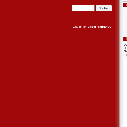
Design by
super-online.de
Ve
U
Gu
Ih