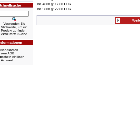
bis 4000 g: 17,00 EUR
Schnellsuche
bis 5000 g: 22,00 EUR
Verwenden Sie
Stichworte, um ein
Produkt zu finden.
erweiterte Suche
Informationen
rsandkosten
nsere AGB
tschein einlösen
r Account