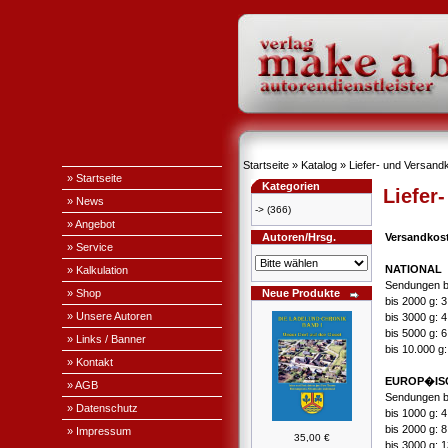
Startseite
»
Katalog
»
Liefer- und Versand
» Startseite
Kategorien
Liefer
» News
->
(366)
» Angebot
Autoren/Hrsg.
Versandkos
» Service
NATIONAL
» Kalkulation
Sendungen b
» Shop
Neue Produkte
bis 2000 g: 
» Unsere Autoren
bis 3000 g: 
bis 5000 g: 
» Links / Banner
bis 10.000 g
» Kontakt
EUROP�IS
» AGB
Sendungen b
» Datenschutz
bis 1000 g: 
bis 2000 g: 
» Impressum
35,00 €
bis 3000 g: 