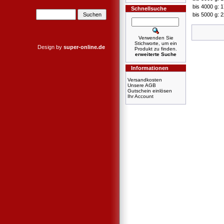
bis 4000 g: 
Schnellsuche
bis 5000 g: 
Verwenden Sie
Stichworte, um ein
Design by
super-online.de
Produkt zu finden.
erweiterte Suche
Informationen
Versandkosten
Unsere AGB
Gutschein einlösen
Ihr Account