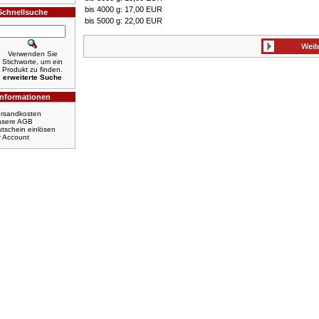
bis 4000 g: 17,00 EUR
Schnellsuche
bis 5000 g: 22,00 EUR
Verwenden Sie
Stichworte, um ein
Produkt zu finden.
erweiterte Suche
Informationen
rsandkosten
nsere AGB
tschein einlösen
r Account