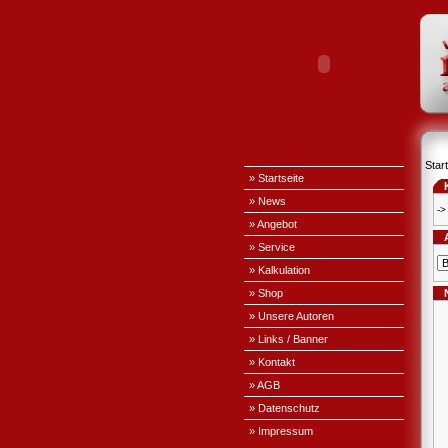
Start
» Startseite
» News
->
» Angebot
» Service
» Kalkulation
» Shop
» Unsere Autoren
» Links / Banner
» Kontakt
» AGB
» Datenschutz
» Impressum