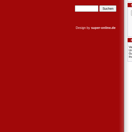
Design by
super-online.de
Ve
U
Gu
Ih