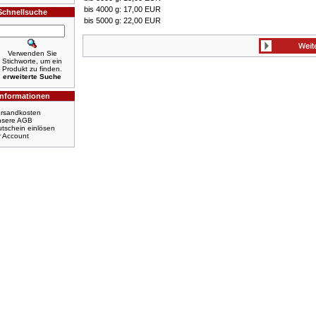
bis 4000 g: 17,00 EUR
Schnellsuche
bis 5000 g: 22,00 EUR
Verwenden Sie
Stichworte, um ein
Produkt zu finden.
erweiterte Suche
Informationen
rsandkosten
nsere AGB
tschein einlösen
r Account