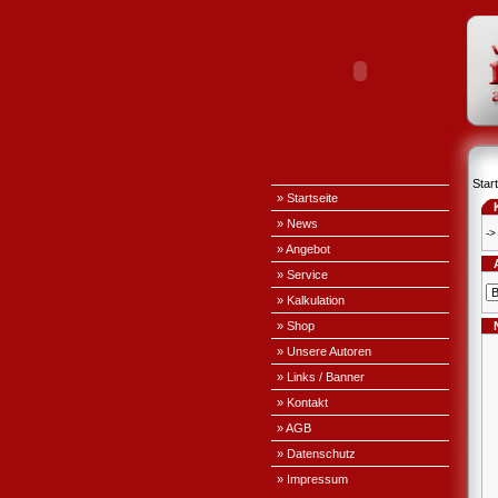
Start
» Startseite
» News
->
» Angebot
» Service
» Kalkulation
» Shop
» Unsere Autoren
» Links / Banner
» Kontakt
» AGB
» Datenschutz
» Impressum