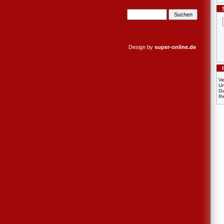
Design by
super-online.de
Ve
U
Gu
Ih