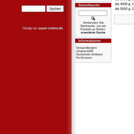
bis 4000 g: 
Schnellsuche
bis 5000 g: 
Verwenden Sie
Stichworte, um ein
Design by
super-online.de
Produkt zu finden.
erweiterte Suche
Informationen
Versandkosten
Unsere AGB
Gutschein einlösen
Ihr Account