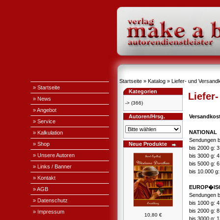
Startseite
»
Katalog
»
Liefer- und Versand
» Startseite
Kategorien
Liefer
» News
->
(366)
» Angebot
Autoren/Hrsg.
Versandkos
» Service
NATIONAL
» Kalkulation
Sendungen b
» Shop
Neue Produkte
bis 2000 g: 
» Unsere Autoren
bis 3000 g: 
bis 5000 g: 
» Links / Banner
bis 10.000 g
» Kontakt
EUROP�IS
» AGB
Sendungen b
» Datenschutz
bis 1000 g: 
bis 2000 g: 
» Impressum
10,80 €
bis 3000 g: 