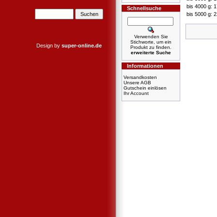
bis 4000 g: 
Schnellsuche
bis 5000 g: 
Verwenden Sie
Stichworte, um ein
Design by
super-online.de
Produkt zu finden.
erweiterte Suche
Informationen
Versandkosten
Unsere AGB
Gutschein einlösen
Ihr Account