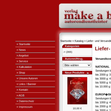
Startseite
»
Katalog
»
Liefer- und Versand
» Startseite
Kategorien
Liefer
» News
->
(366)
» Angebot
Autoren/Hrsg.
Versandkos
» Service
NATIONAL
» Kalkulation
Sendungen b
» Shop
Neue Produkte
bis 2000 g: 
» Unsere Autoren
bis 3000 g: 
bis 5000 g: 
» Links / Banner
bis 10.000 g
» Kontakt
EUROP�IS
» AGB
Sendungen b
» Datenschutz
bis 1000 g: 
bis 2000 g: 
» Impressum
10,00 €
bis 3000 g: 