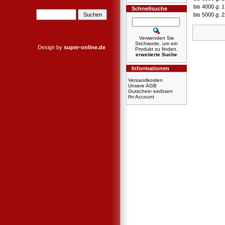
bis 4000 g: 
Schnellsuche
bis 5000 g: 
Verwenden Sie
Stichworte, um ein
Design by
super-online.de
Produkt zu finden.
erweiterte Suche
Informationen
Versandkosten
Unsere AGB
Gutschein einlösen
Ihr Account