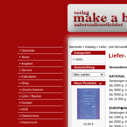
Startseite
»
Katalog
»
Liefer- und Versand
» Startseite
Kategorien
Liefer
» News
->
(366)
» Angebot
Autoren/Hrsg.
Versandkos
» Service
NATIONAL
» Kalkulation
Sendungen b
» Shop
Neue Produkte
bis 2000 g: 
» Unsere Autoren
bis 3000 g: 
bis 5000 g: 
» Links / Banner
bis 10.000 g
» Kontakt
EUROP�IS
» AGB
Sendungen b
» Datenschutz
bis 1000 g: 
bis 2000 g: 
» Impressum
10,80 €
bis 3000 g: 