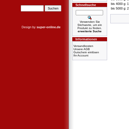
bis 4000 g: 
Schnellsuche
bis 5000 g: 
Verwenden Sie
Stichworte, um ein
Design by
super-online.de
Produkt zu finden.
erweiterte Suche
Informationen
Versandkosten
Unsere AGB
Gutschein einlösen
Ihr Account