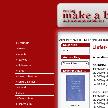
Startseite
»
Katalog
»
Liefer- und Versand
» Startseite
Kategorien
Liefer
» News
->
(366)
» Angebot
Autoren/Hrsg.
Versandkos
» Service
NATIONAL
» Kalkulation
Sendungen b
» Shop
Neue Produkte
bis 2000 g: 
» Unsere Autoren
bis 3000 g: 
bis 5000 g: 
» Links / Banner
bis 10.000 g
» Kontakt
EUROP�IS
» AGB
Sendungen b
» Datenschutz
bis 1000 g: 
bis 2000 g: 
» Impressum
10,80 €
bis 3000 g: 