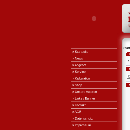
Start
» Startseite
» News
->
» Angebot
» Service
» Kalkulation
» Shop
» Unsere Autoren
» Links / Banner
» Kontakt
» AGB
» Datenschutz
» Impressum