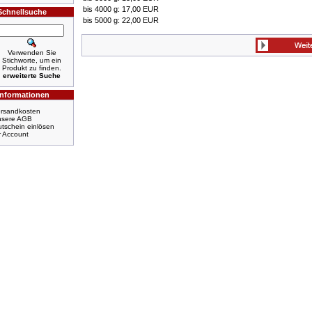
bis 4000 g: 17,00 EUR
Schnellsuche
bis 5000 g: 22,00 EUR
Verwenden Sie
Stichworte, um ein
Produkt zu finden.
erweiterte Suche
Informationen
rsandkosten
nsere AGB
tschein einlösen
r Account