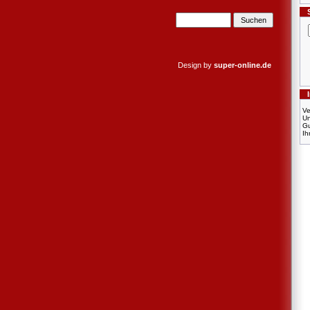
Design by
super-online.de
Ve
U
Gu
Ih