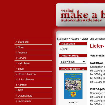
Startseite
»
Katalog
»
Liefer- und Versand
» Startseite
Kategorien
Liefer
» News
->
(366)
» Angebot
Autoren/Hrsg.
Versandkos
» Service
NATIONAL
» Kalkulation
Sendungen b
» Shop
Neue Produkte
bis 2000 g: 
» Unsere Autoren
bis 3000 g: 
bis 5000 g: 
» Links / Banner
bis 10.000 g
» Kontakt
EUROP�IS
» AGB
Sendungen b
» Datenschutz
bis 1000 g: 
bis 2000 g: 
» Impressum
35,00 €
bis 3000 g: 