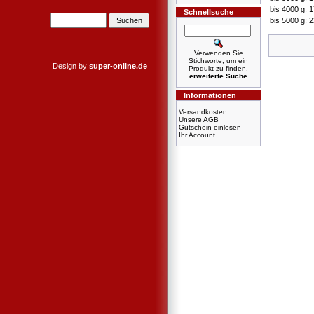
bis 4000 g: 
Schnellsuche
bis 5000 g: 
Verwenden Sie
Stichworte, um ein
Design by
super-online.de
Produkt zu finden.
erweiterte Suche
Informationen
Versandkosten
Unsere AGB
Gutschein einlösen
Ihr Account