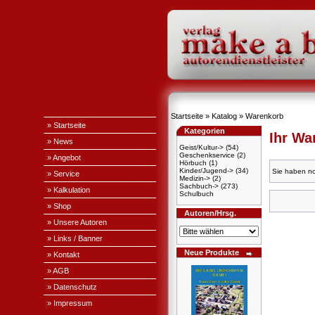
Startseite
»
Katalog
»
Warenkorb
» Startseite
Kategorien
Ihr Wa
» News
Geist/Kultur->
(54)
Geschenkservice
(2)
» Angebot
Hörbuch
(1)
Kinder/Jugend->
(34)
Sie haben no
» Service
Medizin->
(2)
Sachbuch->
(273)
» Kalkulation
Schulbuch
» Shop
Autoren/Hrsg.
» Unsere Autoren
» Links / Banner
Neue Produkte
» Kontakt
» AGB
» Datenschutz
» Impressum