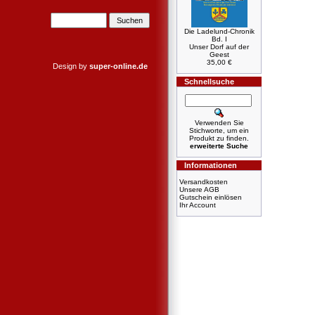
Die Ladelund-Chronik
Bd. I
Unser Dorf auf der
Geest
35,00 €
Design by
super-online.de
Schnellsuche
Verwenden Sie
Stichworte, um ein
Produkt zu finden.
erweiterte Suche
Informationen
Versandkosten
Unsere AGB
Gutschein einlösen
Ihr Account