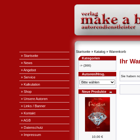
Startseite
»
Katalog
»
Warenkorb
» Startseite
Kategorien
Ihr Wa
» News
->
(366)
» Angebot
Autoren/Hrsg.
Sie haben no
» Service
» Kalkulation
» Shop
Neue Produkte
» Unsere Autoren
» Links / Banner
» Kontakt
» AGB
» Datenschutz
» Impressum
10,00 €