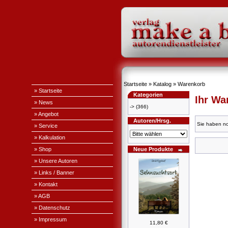
Startseite
»
Katalog
»
Warenkorb
» Startseite
Kategorien
Ihr Wa
» News
->
(366)
» Angebot
Autoren/Hrsg.
Sie haben no
» Service
» Kalkulation
» Shop
Neue Produkte
» Unsere Autoren
» Links / Banner
» Kontakt
» AGB
» Datenschutz
» Impressum
11,80 €