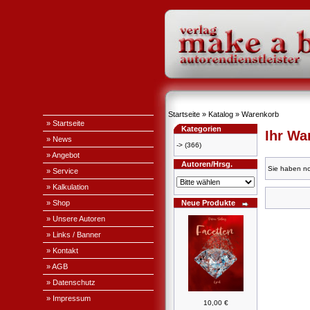
Startseite
»
Katalog
»
Warenkorb
» Startseite
Kategorien
Ihr Wa
» News
->
(366)
» Angebot
Autoren/Hrsg.
Sie haben no
» Service
» Kalkulation
» Shop
Neue Produkte
» Unsere Autoren
» Links / Banner
» Kontakt
» AGB
» Datenschutz
» Impressum
10,00 €