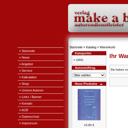
Startseite
»
Katalog
»
Warenkorb
» Startseite
Kategorien
Ihr Wa
» News
->
(366)
» Angebot
Autoren/Hrsg.
Sie haben no
» Service
» Kalkulation
» Shop
Neue Produkte
» Unsere Autoren
» Links / Banner
» Kontakt
» AGB
» Datenschutz
» Impressum
10,80 €