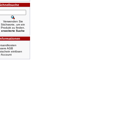
Schnellsuche
Verwenden Sie
Stichworte, um ein
Produkt zu finden.
erweiterte Suche
Informationen
rsandkosten
nsere AGB
tschein einlösen
r Account