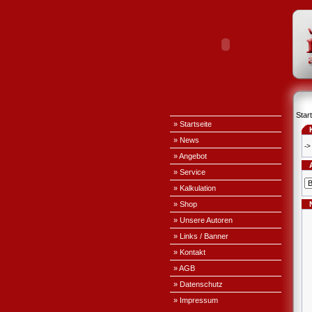
Start
» Startseite
» News
->
» Angebot
» Service
» Kalkulation
» Shop
» Unsere Autoren
» Links / Banner
» Kontakt
» AGB
» Datenschutz
» Impressum