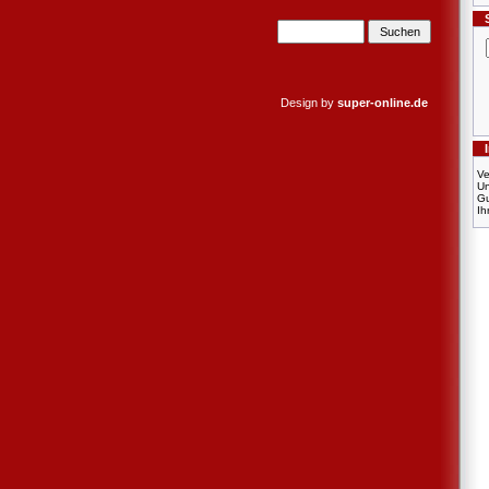
Design by
super-online.de
Ve
U
Gu
Ih