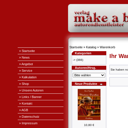
Startseite
»
Katalog
»
Warenkorb
» Startseite
Kategorien
Ihr Wa
» News
->
(366)
» Angebot
Autoren/Hrsg.
Sie haben no
» Service
» Kalkulation
» Shop
Neue Produkte
» Unsere Autoren
» Links / Banner
» Kontakt
» AGB
» Datenschutz
» Impressum
10,80 €