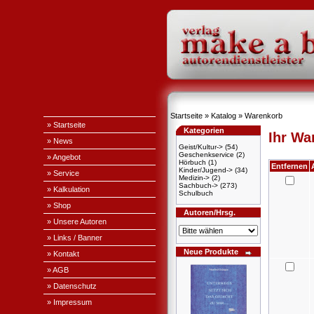
Startseite
»
Katalog
»
Warenkorb
» Startseite
Kategorien
Ihr Wa
» News
Geist/Kultur->
(54)
Geschenkservice
(2)
» Angebot
Hörbuch
(1)
Entfernen
Kinder/Jugend->
(34)
» Service
Medizin->
(2)
Sachbuch->
(273)
» Kalkulation
Schulbuch
» Shop
Autoren/Hrsg.
» Unsere Autoren
» Links / Banner
Neue Produkte
» Kontakt
» AGB
» Datenschutz
» Impressum