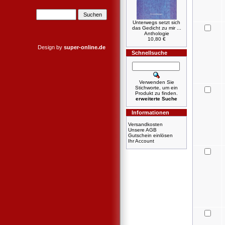
Unterwegs setzt sich
das Gedicht zu mir ...
Anthologie
10,80 €
Design by
super-online.de
Schnellsuche
Verwenden Sie
Stichworte, um ein
Produkt zu finden.
erweiterte Suche
Informationen
Versandkosten
Unsere AGB
Gutschein einlösen
Ihr Account