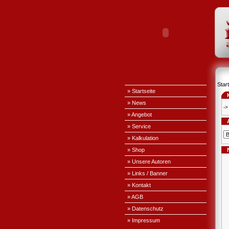
Start
» Startseite
» News
->
» Angebot
» Service
» Kalkulation
» Shop
» Unsere Autoren
» Links / Banner
» Kontakt
» AGB
» Datenschutz
» Impressum