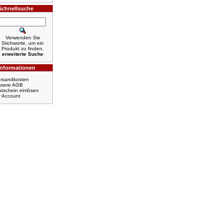
Schnellsuche
Verwenden Sie
Stichworte, um ein
Produkt zu finden.
erweiterte Suche
Informationen
rsandkosten
nsere AGB
tschein einlösen
r Account