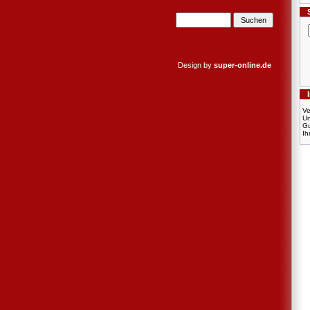
Design by
super-online.de
Ve
U
Gu
Ih