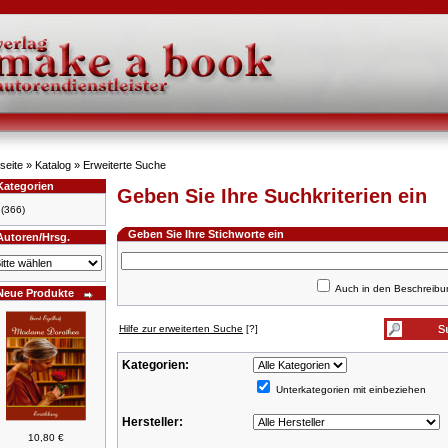
seite
»
Katalog
»
Erweiterte Suche
Kategorien
Geben Sie Ihre Suchkriterien ein
(366)
Geben Sie Ihre Stichworte ein
Autoren/Hrsg.
Auch in den Beschreib
Neue Produkte
Hilfe zur erweiterten Suche
[?]
Kategorien:
Unterkategorien mit einbeziehen
Hersteller:
10,80 €