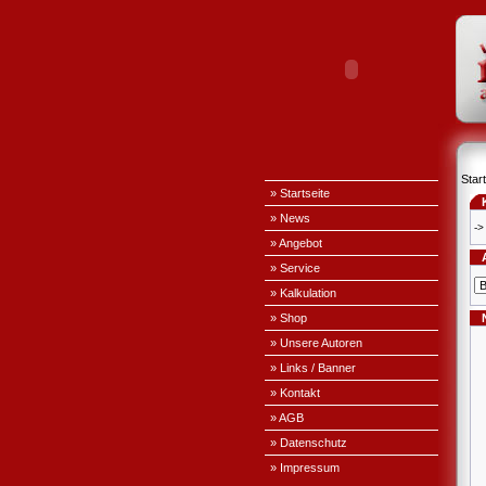
Start
» Startseite
» News
->
» Angebot
» Service
» Kalkulation
» Shop
» Unsere Autoren
» Links / Banner
» Kontakt
» AGB
» Datenschutz
» Impressum