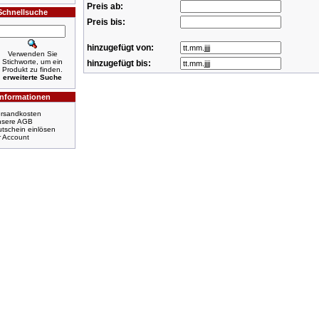
Preis ab:
Schnellsuche
Preis bis:
hinzugefügt von:
Verwenden Sie
Stichworte, um ein
hinzugefügt bis:
Produkt zu finden.
erweiterte Suche
Informationen
rsandkosten
nsere AGB
tschein einlösen
r Account