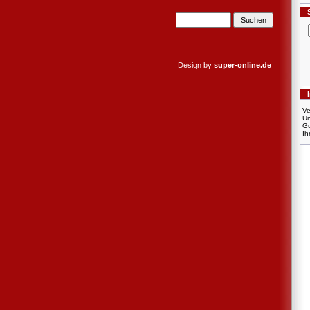
Design by
super-online.de
Ve
U
Gu
Ih