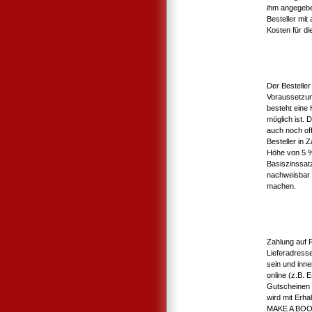
ihm angegebe
Besteller mit
Kosten für die
Der Bestelle
Voraussetzun
besteht eine
möglich ist. 
auch noch of
Besteller in
Höhe von 5 %
Basiszinssat
nachweisbar 
machen.
Zahlung auf 
Lieferadress
sein und inne
online (z.B.
Gutscheinen 
wird mit Erha
MAKE A BOOK