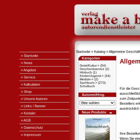
Startseite
»
Katalog
»
Allgemeine Geschäf
» Startseite
Kategorien
Allgem
» News
Geist/Kultur->
(54)
Geschenkservice
(2)
» Angebot
Hörbuch
(1)
Kinder/Jugend->
(34)
» Service
Medizin->
(2)
Sachbuch->
(273)
» Kalkulation
Schulbuch
Für die Gesc
» Shop
ausschließli
Autoren/Hrsg.
zum Zeitpunk
» Unsere Autoren
Bestellers e
» Links / Banner
ausdrücklich 
Neue Produkte
» Kontakt
» AGB
» Datenschutz
Ihre Bestellu
» Impressum
Wenn Sie ein