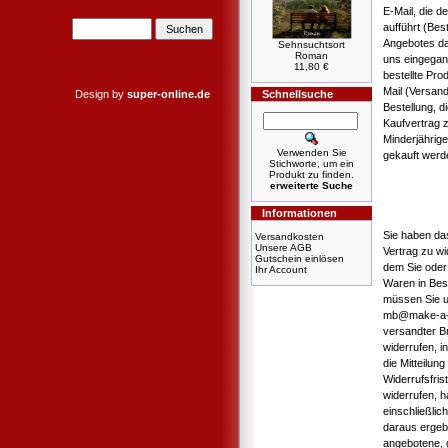
E-Mail, die d
aufführt (Bes
Angebotes dar
Sehnsuchtsort
Roman
uns eingegan
11,80 €
bestellte Pro
Mail (Versan
Design by
super-online.de
Schnellsuche
Bestellung, d
Kaufvertrag 
Minderjährig
Verwenden Sie
gekauft werd
Stichworte, um ein
Produkt zu finden.
erweiterte Suche
Informationen
Sie haben da
Versandkosten
Unsere AGB
Vertrag zu wi
Gutschein einlösen
dem Sie oder 
Ihr Account
Waren in Bes
müssen Sie u
mb@make-a-boo
versandter Br
widerrufen, i
die Mitteilun
Widerrufsfri
widerrufen, h
einschließlic
daraus ergebe
angebotene, 