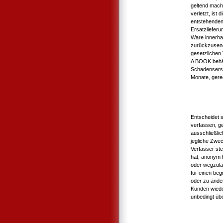
geltend mach
verletzt, ist
entstehenden
Ersatzlieferun
Ware innerh
zurückzusend
gesetzlichen
A BOOK behäl
Schadensersa
Monate, gere
Entscheidet 
verfassen, g
ausschließli
jegliche Zwe
Verfasser st
hat, anonym b
oder wegzula
für einen be
oder zu ände
Kunden wiede
unbedingt übe