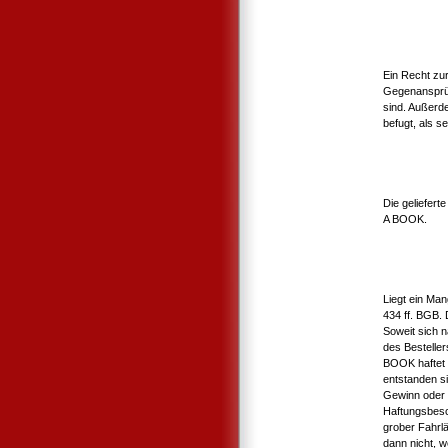
Ein Recht zu
Gegenansprüc
sind. Außerd
befugt, als s
Die geliefert
A BOOK.
Liegt ein Man
434 ff. BGB. 
Soweit sich 
des Bestelle
BOOK haftet d
entstanden s
Gewinn oder 
Haftungsbesc
grober Fahrlä
dann nicht, 