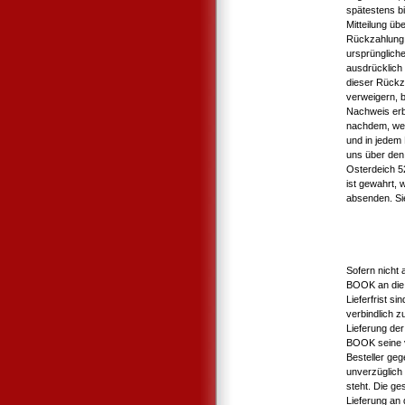
spätestens b
Mitteilung üb
Rückzahlung 
ursprüngliche
ausdrücklich
dieser Rückz
verweigern, b
Nachweis erb
nachdem, wel
und in jedem
uns über den 
Osterdeich 5
ist gewahrt, 
absenden. Si
Sofern nicht 
BOOK an die 
Lieferfrist s
verbindlich 
Lieferung der
BOOK seine v
Besteller geg
unverzüglich 
steht. Die ge
Lieferung an d